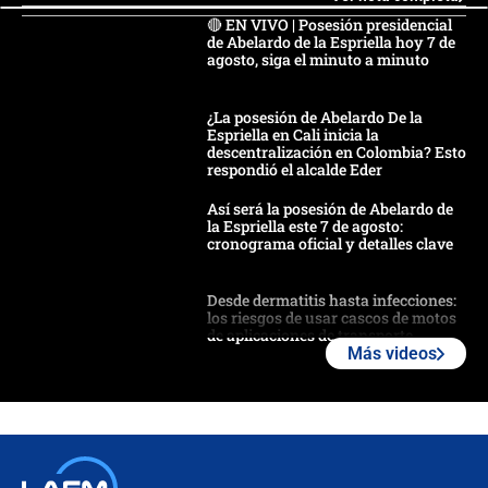
🔴 EN VIVO | Posesión presidencial
de Abelardo de la Espriella hoy 7 de
agosto, siga el minuto a minuto
¿La posesión de Abelardo De la
Espriella en Cali inicia la
descentralización en Colombia? Esto
respondió el alcalde Eder
Así será la posesión de Abelardo de
la Espriella este 7 de agosto:
cronograma oficial y detalles clave
Desde dermatitis hasta infecciones:
los riesgos de usar cascos de motos
de aplicaciones de transporte
Más videos
¿Cómo comprar dólares desde el
celular? Requisitos, pasos y
recomendaciones
Las seis de las 6 con Juan Lozano |