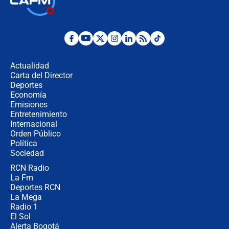
jueves 6 de agosto de 2026
Posesión de Abelardo De La Espriella
en Cali: ¿qué pasará con los
congresistas del Pacto Histórico que
Actualidad
no asistirán?
Carta del Director
Álvaro Uribe asistirá a la posesión y
Deportes
crece el pulso por la elección del
Economía
contralor
Emisiones
Entretenimiento
Internacional
🔴 EN VIVO | Noticiero La FM con
Orden Público
Juan Lozano - 6 de agosto de 2026
Política
Sociedad
RCN Radio
¿Por qué De la Espriella gobernará
La Fm
desde Barranquilla? Experto explica
la razón
Deportes RCN
La Mega
Radio 1
El Sol
Alerta Bogotá