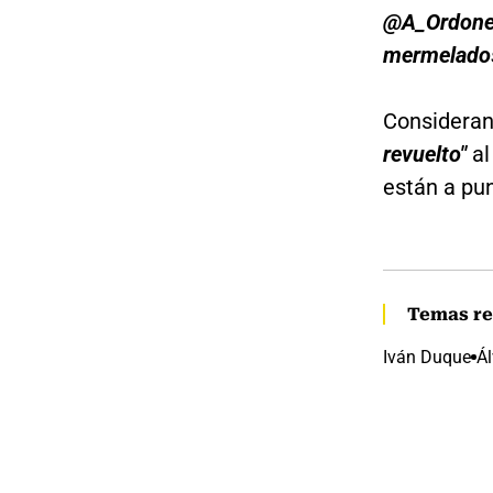
@A_Ordon
mermelado
Consideran
revuelto"
al
están a pu
Temas re
Iván Duque
Ál