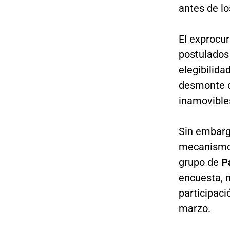
antes de lo
El exprocu
postulados 
elegibilida
desmonte d
inamovibles
Sin embarg
mecanismo d
grupo de
P
encuesta, 
participaci
marzo.