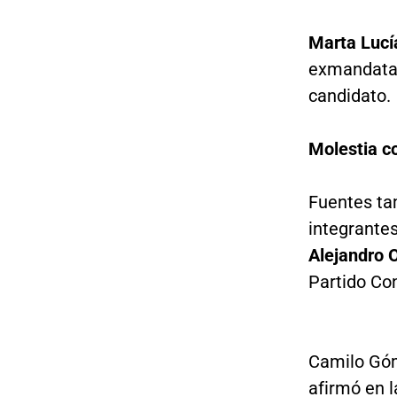
Marta Lucí
exmandatar
candidato.
Molestia c
Fuentes ta
integrantes
Alejandro 
Partido Co
Camilo Góm
afirmó en l