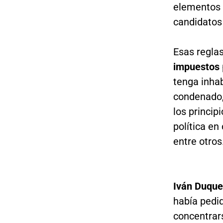
elementos 
candidatos 
Esas regla
impuestos
tenga inhab
condenado,
los princip
política en
entre otros
Iván Duque
había pedid
concentrar