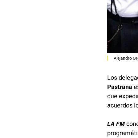
Alejandro Or
Los delega
Pastrana
e
que expedi
acuerdos lo
LA FM
cono
programátic