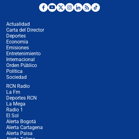
Desde dermatitis hasta infecciones:
los riesgos de usar cascos de motos
de aplicaciones de transporte
Actualidad
Carta del Director
¿Cómo comprar dólares desde el
Deportes
celular? Requisitos, pasos y
Economía
recomendaciones
Emisiones
Entretenimiento
Internacional
Las seis de las 6 con Juan Lozano |
Orden Público
jueves 6 de agosto de 2026
Política
Sociedad
RCN Radio
Posesión de Abelardo De La Espriella
La Fm
en Cali: ¿qué pasará con los
congresistas del Pacto Histórico que
Deportes RCN
no asistirán?
La Mega
Radio 1
El Sol
Alerta Bogotá
Alerta Cartagena
Alerta Paisa