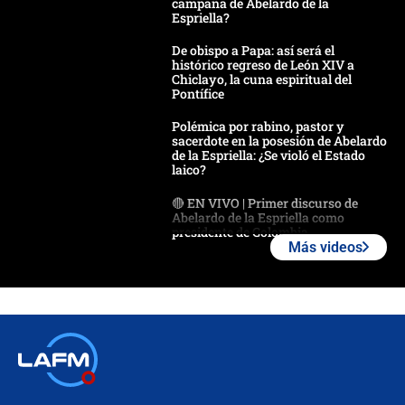
campaña de Abelardo de la
Espriella?
De obispo a Papa: así será el
histórico regreso de León XIV a
Chiclayo, la cuna espiritual del
Pontífice
Polémica por rabino, pastor y
sacerdote en la posesión de Abelardo
de la Espriella: ¿Se violó el Estado
laico?
🔴 EN VIVO | Primer discurso de
Abelardo de la Espriella como
presidente de Colombia
Más videos
¿La posesión de Abelardo De la
Espriella en Cali inicia la
descentralización en Colombia? Esto
respondió el alcalde Eder
Así será la posesión de Abelardo de
la Espriella este 7 de agosto:
cronograma oficial y detalles clave