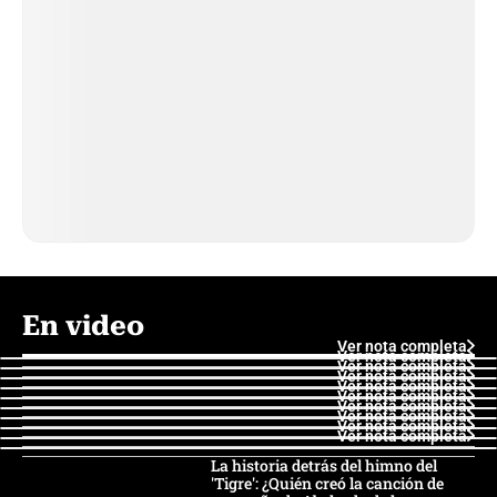
En video
Ver nota completa
Ver nota completa
Ver nota completa
Ver nota completa
Ver nota completa
Ver nota completa
Ver nota completa
Ver nota completa
Ver nota completa
Ver nota completa
La historia detrás del himno del
'Tigre': ¿Quién creó la canción de