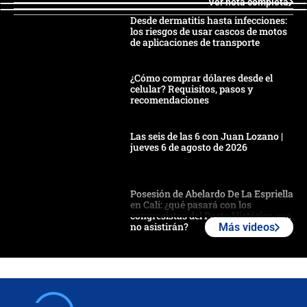
Ver nota completa
Desde dermatitis hasta infecciones:
los riesgos de usar cascos de motos
de aplicaciones de transporte
¿Cómo comprar dólares desde el
celular? Requisitos, pasos y
recomendaciones
Las seis de las 6 con Juan Lozano |
jueves 6 de agosto de 2026
Posesión de Abelardo De La Espriella
en Cali: ¿qué pasará con los
congresistas del Pacto Histórico que
no asistirán?
Más videos
Álvaro Uribe asistirá a la posesión y
crece el pulso por la elección del
contralor