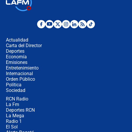
🔴 EN VIVO | Noticiero La FM con
Juan Lozano - 6 de agosto de 2026
¿Por qué De la Espriella gobernará
desde Barranquilla? Experto explica
la razón
Actualidad
Carta del Director
Estratega de Abelardo de la Espriella
Deportes
revela cómo venció a la “casta
Economía
política” en campaña: “Estaba
Emisiones
completamente seguro”
Entretenimiento
Internacional
Alias ‘Calarcá’ habría pagado $60
Orden Público
millones al mes a un supuesto
Política
coronel para filtrar información del
Ejército
Sociedad
RCN Radio
Las razones para escoger al nuevo
La Fm
director de la Policía
Deportes RCN
La Mega
Radio 1
El Sol