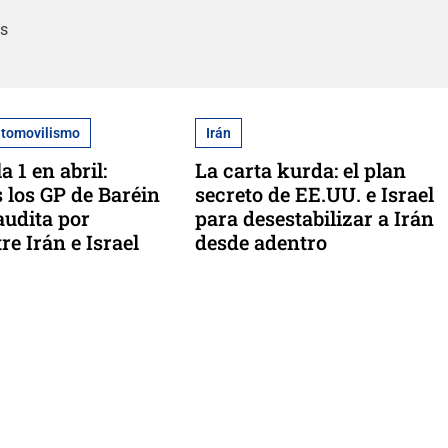
as
utomovilismo
Irán
a 1 en abril:
La carta kurda: el plan
 los GP de Baréin
secreto de EE.UU. e Israel
audita por
para desestabilizar a Irán
re Irán e Israel
desde adentro