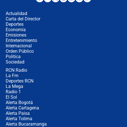
¿La posesión de Abelardo De la
Espriella en Cali inicia la
descentralización en Colombia? Esto
Actualidad
respondió el alcalde Eder
Carta del Director
Así será la posesión de Abelardo de
Deportes
la Espriella este 7 de agosto:
Economía
cronograma oficial y detalles clave
Emisiones
Entretenimiento
Internacional
Desde dermatitis hasta infecciones:
Orden Público
los riesgos de usar cascos de motos
Política
de aplicaciones de transporte
Sociedad
RCN Radio
¿Cómo comprar dólares desde el
La Fm
celular? Requisitos, pasos y
recomendaciones
Deportes RCN
La Mega
Radio 1
El Sol
Alerta Bogotá
Alerta Cartagena
Alerta Paisa
Alerta Tolima
Alerta Bucaramanga