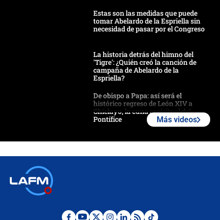
Estas son las medidas que puede
tomar Abelardo de la Espriella sin
necesidad de pasar por el Congreso
La historia detrás del himno del
'Tigre': ¿Quién creó la canción de
campaña de Abelardo de la
Espriella?
De obispo a Papa: así será el
histórico regreso de León XIV a
Chiclayo, la cuna espiritual del
Pontífice
Más videos
Polémica por rabino, pastor y
sacerdote en la posesión de Abelardo
de la Espriella: ¿Se violó el Estado
laico?
🔴 EN VIVO | Primer discurso de
Abelardo de la Espriella como
presidente de Colombia