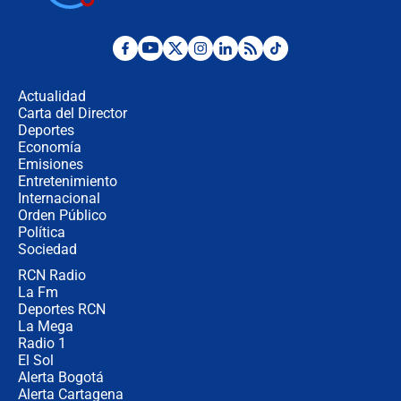
congresistas del Pacto Histórico que
no asistirán?
Álvaro Uribe asistirá a la posesión y
crece el pulso por la elección del
contralor
Actualidad
Carta del Director
🔴 EN VIVO | Noticiero La FM con
Deportes
Juan Lozano - 6 de agosto de 2026
Economía
Emisiones
Entretenimiento
Internacional
¿Por qué De la Espriella gobernará
Orden Público
desde Barranquilla? Experto explica
Política
la razón
Sociedad
RCN Radio
Estratega de Abelardo de la Espriella
La Fm
revela cómo venció a la “casta
política” en campaña: “Estaba
Deportes RCN
completamente seguro”
La Mega
Radio 1
El Sol
Alerta Bogotá
Alerta Cartagena