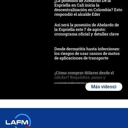
¿La posesión de Abelardo De la
Espriella en Cali inicia la
descentralización en Colombia? Esto
respondió el alcalde Eder
Así será la posesión de Abelardo de
la Espriella este 7 de agosto:
cronograma oficial y detalles clave
Desde dermatitis hasta infecciones:
los riesgos de usar cascos de motos
de aplicaciones de transporte
¿Cómo comprar dólares desde el
celular? Requisitos, pasos y
recomendaciones
Más videos
Las seis de las 6 con Juan Lozano |
jueves 6 de agosto de 2026
Posesión de Abelardo De La Espriella
en Cali: ¿qué pasará con los