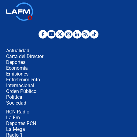
Terremoto en Cali: colapsó edificio
de tres pisos y rescataron a una
niña entre los escombros
Fuerte temblor en Colombia hoy:
evacúan edificios y reportan daños
en Pereira, Armenia y Medellín
Actualidad
Carta del Director
Fuerte terremoto en Colombia se
Deportes
registró hoy 10 de agosto; sacudida
Economía
se sintió en varias ciudades
Emisiones
Entretenimiento
Internacional
🔴 EN VIVO | Noticiero La FM con
Orden Público
Juan Lozano - 10 de agosto de 2026
Política
Sociedad
RCN Radio
¿Por qué trasladaron desde Itagüí a
La Fm
jefes criminales ligados a la Paz
Total de Petro?: Las razones que
Deportes RCN
motivaron la decisión
La Mega
Radio 1