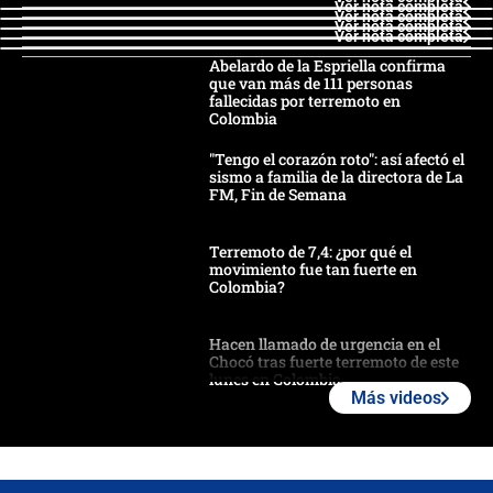
Ver nota completa
Ver nota completa
Ver nota completa
Ver nota completa
Abelardo de la Espriella confirma
que van más de 111 personas
fallecidas por terremoto en
Colombia
"Tengo el corazón roto": así afectó el
sismo a familia de la directora de La
FM, Fin de Semana
Terremoto de 7,4: ¿por qué el
movimiento fue tan fuerte en
Colombia?
Hacen llamado de urgencia en el
Chocó tras fuerte terremoto de este
lunes en Colombia
Más videos
Estas fueron las medidas que activó
la UNGRD tras el fuerte terremoto de
7,4 hoy en Colombia