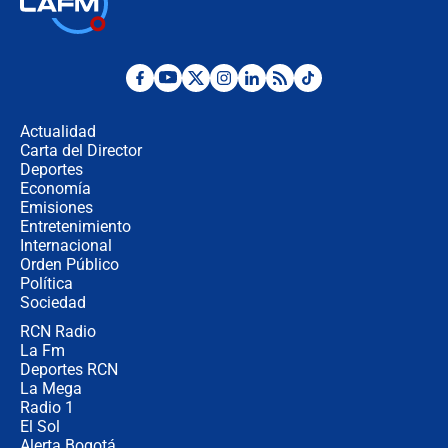
Juan Lozano - 6 de agosto de 2026
¿Por qué De la Espriella gobernará
desde Barranquilla? Experto explica
la razón
Actualidad
Carta del Director
Estratega de Abelardo de la Espriella
Deportes
revela cómo venció a la “casta
Economía
política” en campaña: “Estaba
Emisiones
completamente seguro”
Entretenimiento
Internacional
Alias ‘Calarcá’ habría pagado $60
Orden Público
millones al mes a un supuesto
Política
coronel para filtrar información del
Ejército
Sociedad
RCN Radio
Las razones para escoger al nuevo
La Fm
director de la Policía
Deportes RCN
La Mega
Radio 1
El Sol
Alerta Bogotá