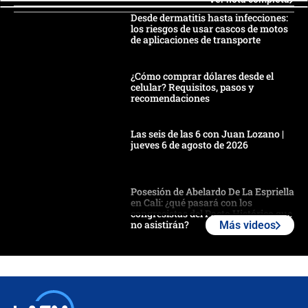
Desde dermatitis hasta infecciones:
los riesgos de usar cascos de motos
de aplicaciones de transporte
¿Cómo comprar dólares desde el
celular? Requisitos, pasos y
recomendaciones
Las seis de las 6 con Juan Lozano |
jueves 6 de agosto de 2026
Posesión de Abelardo De La Espriella
en Cali: ¿qué pasará con los
congresistas del Pacto Histórico que
no asistirán?
Más videos
Álvaro Uribe asistirá a la posesión y
crece el pulso por la elección del
contralor
🔴 EN VIVO | Noticiero La FM con