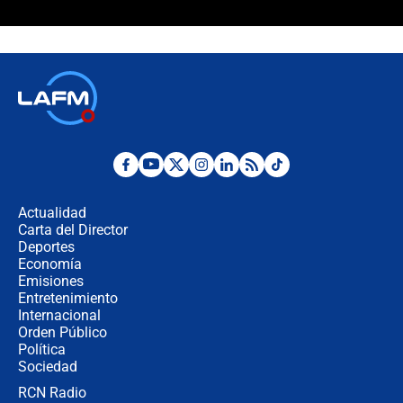
¿Cómo comprar dólares desde el
celular? Requisitos, pasos y
recomendaciones
Las seis de las 6 con Juan Lozano |
jueves 6 de agosto de 2026
Posesión de Abelardo De La Espriella
en Cali: ¿qué pasará con los
congresistas del Pacto Histórico que
Actualidad
no asistirán?
Carta del Director
Álvaro Uribe asistirá a la posesión y
Deportes
crece el pulso por la elección del
Economía
contralor
Emisiones
Entretenimiento
Internacional
🔴 EN VIVO | Noticiero La FM con
Orden Público
Juan Lozano - 6 de agosto de 2026
Política
Sociedad
RCN Radio
¿Por qué De la Espriella gobernará