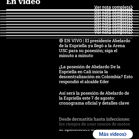
En video
Ver nota completa
Ver nota completa
Ver nota completa
Ver nota completa
Ver nota completa
Ver nota completa
Ver nota completa
Ver nota completa
Ver nota completa
Ver nota completa
🔴 EN VIVO | El presidente Abelardo
de la Espriella ya llegó a la Arena
USC para su posesión; siga el
minuto a minuto
¿La posesión de Abelardo De la
Espriella en Cali inicia la
descentralización en Colombia? Esto
respondió el alcalde Eder
Así será la posesión de Abelardo de
la Espriella este 7 de agosto:
cronograma oficial y detalles clave
Desde dermatitis hasta infecciones:
los riesgos de usar cascos de motos
de aplicaciones de transporte
Más videos