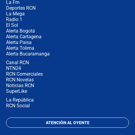
La Fm
desde Barranquilla? Experto explica
la razón
Deportes RCN
La Mega
Radio 1
El Sol
Alerta Bogotá
Alerta Cartagena
Alerta Paisa
Alerta Tolima
Alerta Bucaramanga
Canal RCN
NTN24
RCN Comerciales
RCN Novelas
Noticias RCN
SuperLike
La República
RCN Social
ATENCIÓN AL OYENTE