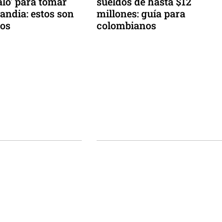
alo' para tomar
sueldos de hasta $12
landia: estos son
millones: guía para
tos
colombianos