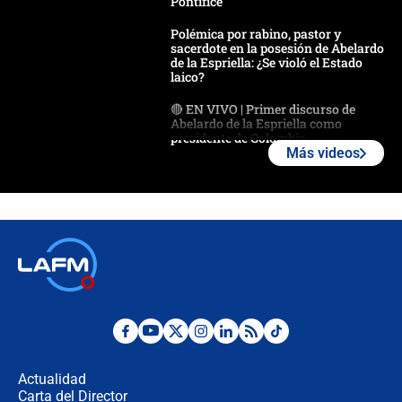
Pontífice
Polémica por rabino, pastor y
sacerdote en la posesión de Abelardo
de la Espriella: ¿Se violó el Estado
laico?
🔴 EN VIVO | Primer discurso de
Abelardo de la Espriella como
presidente de Colombia
Más videos
¿La posesión de Abelardo De la
Espriella en Cali inicia la
descentralización en Colombia? Esto
respondió el alcalde Eder
Así será la posesión de Abelardo de
la Espriella este 7 de agosto:
cronograma oficial y detalles clave
Desde dermatitis hasta infecciones:
los riesgos de usar cascos de motos
de aplicaciones de transporte
Actualidad
Carta del Director