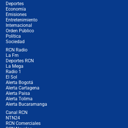
¿Cómo comprar dólares desde el
Deportes
celular? Requisitos, pasos y
Economía
recomendaciones
Emisiones
Entretenimiento
Internacional
Las seis de las 6 con Juan Lozano |
Orden Público
jueves 6 de agosto de 2026
Política
Sociedad
RCN Radio
Posesión de Abelardo De La Espriella
La Fm
en Cali: ¿qué pasará con los
congresistas del Pacto Histórico que
Deportes RCN
no asistirán?
La Mega
Radio 1
El Sol
Alerta Bogotá
Alerta Cartagena
Alerta Paisa
Alerta Tolima
Alerta Bucaramanga
Canal RCN
NTN24
RCN Comerciales