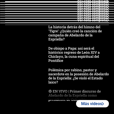
Ver nota completa
Ver nota completa
Ver nota completa
Ver nota completa
Ver nota completa
Ver nota completa
Ver nota completa
Ver nota completa
Ver nota completa
La historia detrás del himno del
'Tigre': ¿Quién creó la canción de
campaña de Abelardo de la
Espriella?
De obispo a Papa: así será el
histórico regreso de León XIV a
Chiclayo, la cuna espiritual del
Pontífice
Polémica por rabino, pastor y
sacerdote en la posesión de Abelardo
de la Espriella: ¿Se violó el Estado
laico?
🔴 EN VIVO | Primer discurso de
Abelardo de la Espriella como
presidente de Colombia
Más videos
¿La posesión de Abelardo De la