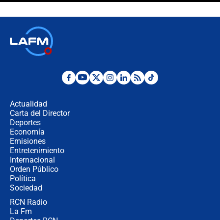
Espriella en Cali inicia la
descentralización en Colombia? Esto
respondió el alcalde Eder
Así será la posesión de Abelardo de
la Espriella este 7 de agosto:
cronograma oficial y detalles clave
Desde dermatitis hasta infecciones:
los riesgos de usar cascos de motos
de aplicaciones de transporte
Actualidad
Carta del Director
¿Cómo comprar dólares desde el
Deportes
celular? Requisitos, pasos y
Economía
recomendaciones
Emisiones
Entretenimiento
Internacional
Las seis de las 6 con Juan Lozano |
Orden Público
jueves 6 de agosto de 2026
Política
Sociedad
RCN Radio
Posesión de Abelardo De La Espriella
La Fm
en Cali: ¿qué pasará con los