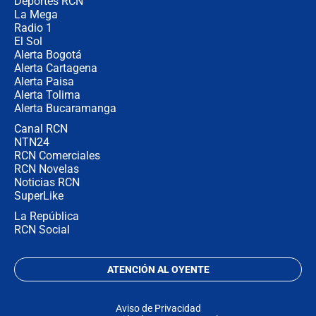
congresistas del Pacto Histórico que
Deportes RCN
no asistirán?
La Mega
Radio 1
El Sol
Alerta Bogotá
Alerta Cartagena
Alerta Paisa
Alerta Tolima
Alerta Bucaramanga
Canal RCN
NTN24
RCN Comerciales
RCN Novelas
Noticias RCN
SuperLike
La República
RCN Social
ATENCIÓN AL OYENTE
Aviso de Privacidad