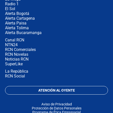
Radio 1
El Sol
Alerta Bogotá
Alerta Cartagena
Alerta Paisa
Alerta Tolima
Alerta Bucaramanga
Canal RCN
NTN24
RCN Comerciales
RCN Novelas
Noticias RCN
SuperLike
La República
RCN Social
ATENCIÓN AL OYENTE
Aviso de Privacidad
Protección de Datos Personales
Programa de Ética Empresarial