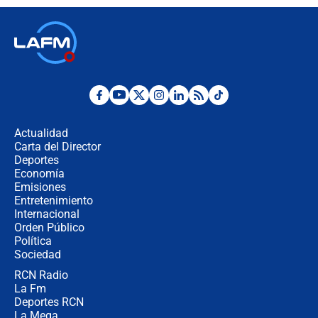
¿Por qué De la Espriella gobernará
desde Barranquilla? Experto explica
la razón
Estratega de Abelardo de la Espriella
revela cómo venció a la “casta
política” en campaña: “Estaba
Actualidad
completamente seguro”
Carta del Director
Alias ‘Calarcá’ habría pagado $60
Deportes
millones al mes a un supuesto
Economía
coronel para filtrar información del
Emisiones
Ejército
Entretenimiento
Internacional
Las razones para escoger al nuevo
Orden Público
director de la Policía
Política
Sociedad
RCN Radio
"Prohibir es la salida fácil": ¿Qué
La Fm
futuro les espera a las cabalgatas en
Colombia?
Deportes RCN
La Mega