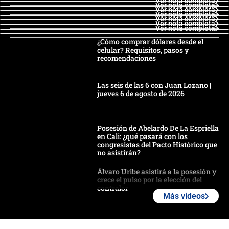
Ver nota completa
Ver nota completa
Ver nota completa
Ver nota completa
Ver nota completa
Ver nota completa
Ver nota completa
¿Cómo comprar dólares desde el
celular? Requisitos, pasos y
recomendaciones
Las seis de las 6 con Juan Lozano |
jueves 6 de agosto de 2026
Posesión de Abelardo De La Espriella
en Cali: ¿qué pasará con los
congresistas del Pacto Histórico que
no asistirán?
Álvaro Uribe asistirá a la posesión y
crece el pulso por la elección del
contralor
Más videos
🔴 EN VIVO | Noticiero La FM con
Juan Lozano - 6 de agosto de 2026