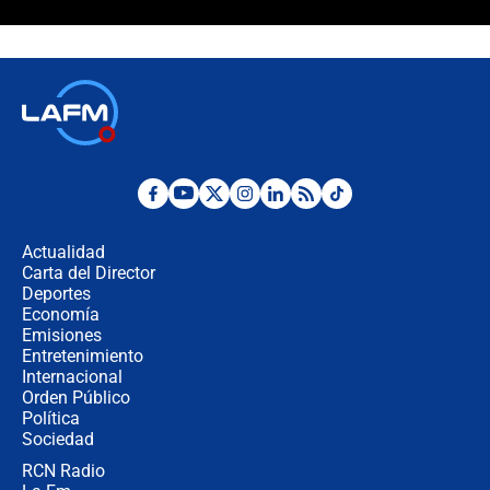
¿Cómo comprar dólares desde el
celular? Requisitos, pasos y
recomendaciones
Las seis de las 6 con Juan Lozano |
jueves 6 de agosto de 2026
Posesión de Abelardo De La Espriella
en Cali: ¿qué pasará con los
congresistas del Pacto Histórico que
Actualidad
no asistirán?
Carta del Director
Álvaro Uribe asistirá a la posesión y
Deportes
crece el pulso por la elección del
Economía
contralor
Emisiones
Entretenimiento
Internacional
🔴 EN VIVO | Noticiero La FM con
Orden Público
Juan Lozano - 6 de agosto de 2026
Política
Sociedad
RCN Radio
¿Por qué De la Espriella gobernará