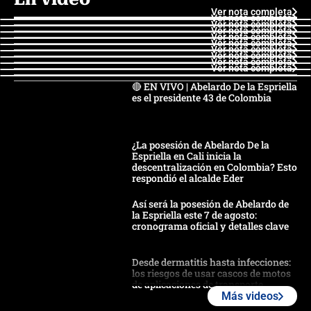
Ver nota completa
Ver nota completa
Ver nota completa
Ver nota completa
Ver nota completa
Ver nota completa
Ver nota completa
Ver nota completa
Ver nota completa
Ver nota completa
🔴 EN VIVO | Abelardo De la Espriella
es el presidente 43 de Colombia
¿La posesión de Abelardo De la
Espriella en Cali inicia la
descentralización en Colombia? Esto
respondió el alcalde Eder
Así será la posesión de Abelardo de
la Espriella este 7 de agosto:
cronograma oficial y detalles clave
Desde dermatitis hasta infecciones:
los riesgos de usar cascos de motos
de aplicaciones de transporte
Más videos