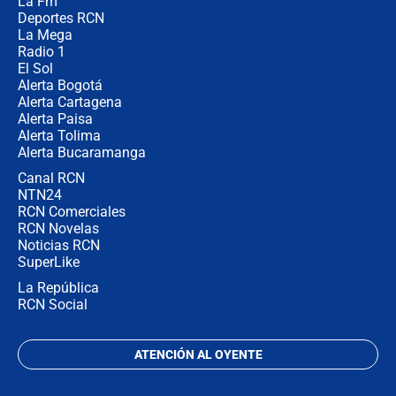
La Fm
desde Barranquilla? Experto explica
la razón
Deportes RCN
La Mega
Radio 1
El Sol
Alerta Bogotá
Alerta Cartagena
Alerta Paisa
Alerta Tolima
Alerta Bucaramanga
Canal RCN
NTN24
RCN Comerciales
RCN Novelas
Noticias RCN
SuperLike
La República
RCN Social
ATENCIÓN AL OYENTE