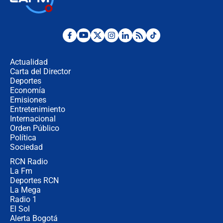
Juan Lozano - 6 de agosto de 2026
¿Por qué De la Espriella gobernará
desde Barranquilla? Experto explica
la razón
Actualidad
Carta del Director
Estratega de Abelardo de la Espriella
Deportes
revela cómo venció a la “casta
Economía
política” en campaña: “Estaba
Emisiones
completamente seguro”
Entretenimiento
Internacional
Alias ‘Calarcá’ habría pagado $60
Orden Público
millones al mes a un supuesto
Política
coronel para filtrar información del
Ejército
Sociedad
RCN Radio
Las razones para escoger al nuevo
La Fm
director de la Policía
Deportes RCN
La Mega
Radio 1
El Sol
Alerta Bogotá