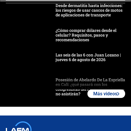
Desde dermatitis hasta infecciones:
los riesgos de usar cascos de motos
de aplicaciones de transporte
¿Cómo comprar dólares desde el
celular? Requisitos, pasos y
recomendaciones
Las seis de las 6 con Juan Lozano |
jueves 6 de agosto de 2026
Posesión de Abelardo De La Espriella
en Cali: ¿qué pasará con los
congresistas del Pacto Histórico que
no asistirán?
Más videos
Álvaro Uribe asistirá a la posesión y
crece el pulso por la elección del
contralor
🔴 EN VIVO | Noticiero La FM con