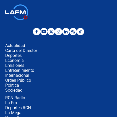
Las seis de las 6 con Juan Lozano |
jueves 6 de agosto de 2026
Posesión de Abelardo De La Espriella
en Cali: ¿qué pasará con los
congresistas del Pacto Histórico que
Actualidad
no asistirán?
Carta del Director
Álvaro Uribe asistirá a la posesión y
Deportes
crece el pulso por la elección del
Economía
contralor
Emisiones
Entretenimiento
Internacional
🔴 EN VIVO | Noticiero La FM con
Orden Público
Juan Lozano - 6 de agosto de 2026
Política
Sociedad
RCN Radio
¿Por qué De la Espriella gobernará
La Fm
desde Barranquilla? Experto explica
la razón
Deportes RCN
La Mega