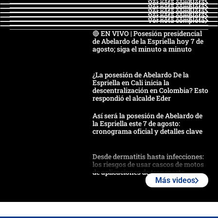
Ver nota completa
Ver nota completa
Ver nota completa
Ver nota completa
Ver nota completa
🔴 EN VIVO | Posesión presidencial
de Abelardo de la Espriella hoy 7 de
agosto; siga el minuto a minuto
¿La posesión de Abelardo De la
Espriella en Cali inicia la
descentralización en Colombia? Esto
respondió el alcalde Eder
Así será la posesión de Abelardo de
la Espriella este 7 de agosto:
cronograma oficial y detalles clave
Desde dermatitis hasta infecciones:
los riesgos de usar cascos de motos
de aplicaciones de transporte
Más videos
¿Cómo comprar dólares desde el
celular? Requisitos, pasos y
recomendaciones