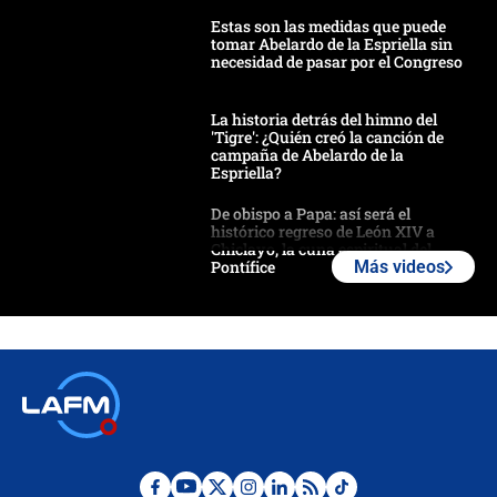
Estas son las medidas que puede
tomar Abelardo de la Espriella sin
necesidad de pasar por el Congreso
La historia detrás del himno del
'Tigre': ¿Quién creó la canción de
campaña de Abelardo de la
Espriella?
De obispo a Papa: así será el
histórico regreso de León XIV a
Chiclayo, la cuna espiritual del
Pontífice
Más videos
Polémica por rabino, pastor y
sacerdote en la posesión de Abelardo
de la Espriella: ¿Se violó el Estado
laico?
🔴 EN VIVO | Primer discurso de
Abelardo de la Espriella como
presidente de Colombia
¿La posesión de Abelardo De la