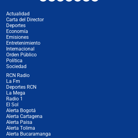
Espriella en Cali inicia la
descentralización en Colombia? Esto
Actualidad
respondió el alcalde Eder
Carta del Director
Así será la posesión de Abelardo de
Deportes
la Espriella este 7 de agosto:
Economía
cronograma oficial y detalles clave
Emisiones
Entretenimiento
Internacional
Desde dermatitis hasta infecciones:
Orden Público
los riesgos de usar cascos de motos
Política
de aplicaciones de transporte
Sociedad
RCN Radio
¿Cómo comprar dólares desde el
La Fm
celular? Requisitos, pasos y
recomendaciones
Deportes RCN
La Mega
Radio 1
El Sol
Alerta Bogotá
Alerta Cartagena
Alerta Paisa
Alerta Tolima
Alerta Bucaramanga