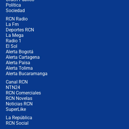
jueves 6 de agosto de 2026
Política
Sociedad
RCN Radio
Posesión de Abelardo De La Espriella
La Fm
en Cali: ¿qué pasará con los
congresistas del Pacto Histórico que
Deportes RCN
no asistirán?
La Mega
Radio 1
El Sol
Alerta Bogotá
Alerta Cartagena
Alerta Paisa
Alerta Tolima
Alerta Bucaramanga
Canal RCN
NTN24
RCN Comerciales
RCN Novelas
Noticias RCN
SuperLike
La República
RCN Social