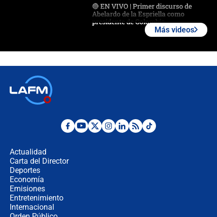
🔴 EN VIVO | Primer discurso de
Abelardo de la Espriella como
presidente de Colombia
Más videos
¿La posesión de Abelardo De la
Espriella en Cali inicia la
descentralización en Colombia? Esto
respondió el alcalde Eder
Así será la posesión de Abelardo de
la Espriella este 7 de agosto:
cronograma oficial y detalles clave
Desde dermatitis hasta infecciones:
los riesgos de usar cascos de motos
de aplicaciones de transporte
Actualidad
Carta del Director
¿Cómo comprar dólares desde el
Deportes
celular? Requisitos, pasos y
Economía
recomendaciones
Emisiones
Entretenimiento
Internacional
Las seis de las 6 con Juan Lozano |
Orden Público