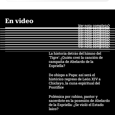
En video
Ver nota completa
Ver nota completa
Ver nota completa
Ver nota completa
Ver nota completa
Ver nota completa
Ver nota completa
Ver nota completa
Ver nota completa
Ver nota completa
La historia detrás del himno del
'Tigre': ¿Quién creó la canción de
campaña de Abelardo de la
Espriella?
De obispo a Papa: así será el
histórico regreso de León XIV a
Chiclayo, la cuna espiritual del
Pontífice
Polémica por rabino, pastor y
sacerdote en la posesión de Abelardo
de la Espriella: ¿Se violó el Estado
laico?