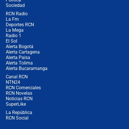
coronel para filtrar información del
Ejército
Sociedad
RCN Radio
Las razones para escoger al nuevo
La Fm
director de la Policía
Deportes RCN
La Mega
Radio 1
El Sol
Alerta Bogotá
Alerta Cartagena
Alerta Paisa
Alerta Tolima
Alerta Bucaramanga
Canal RCN
NTN24
RCN Comerciales
RCN Novelas
Noticias RCN
SuperLike
La República
RCN Social