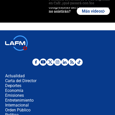
en Cali: ¿qué pasará con los
congresistas del Pacto Histórico que
no asistirán?
Más videos
Álvaro Uribe asistirá a la posesión y
crece el pulso por la elección del
contralor
🔴 EN VIVO | Noticiero La FM con
Juan Lozano - 6 de agosto de 2026
¿Por qué De la Espriella gobernará
desde Barranquilla? Experto explica
la razón
Actualidad
Carta del Director
Estratega de Abelardo de la Espriella
Deportes
revela cómo venció a la “casta
Economía
política” en campaña: “Estaba
Emisiones
completamente seguro”
Entretenimiento
Internacional
Alias ‘Calarcá’ habría pagado $60
Orden Público
millones al mes a un supuesto
Política