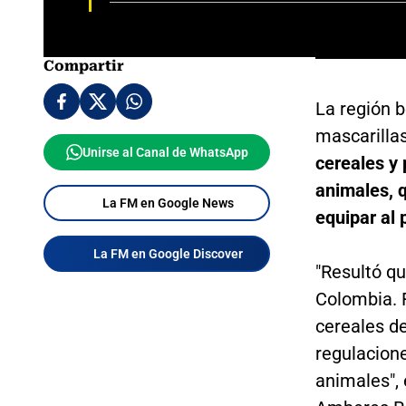
Compartir
La región 
mascarilla
Unirse al Canal de WhatsApp
cereales y
animales, q
La FM en Google News
equipar al 
La FM en Google Discover
"Resultó qu
Colombia. 
cereales de
regulacion
animales", 