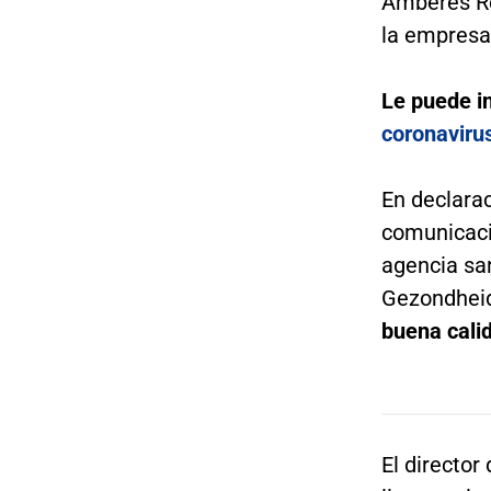
Amberes Re
la empresa
Le puede i
coronaviru
En declarac
comunicaci
agencia sa
Gezondheid
buena calid
El director