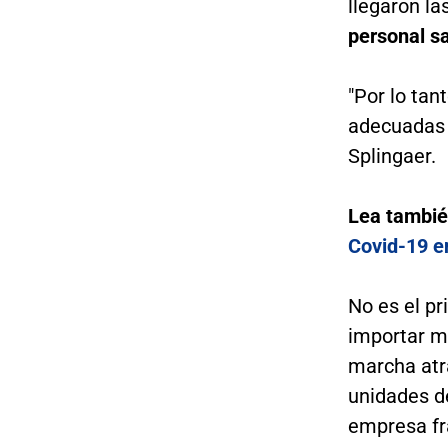
llegaron la
personal sa
"Por lo ta
adecuadas 
Splingaer.
Lea tambi
Covid-19 e
No es el p
importar m
marcha atr
unidades de
empresa fr