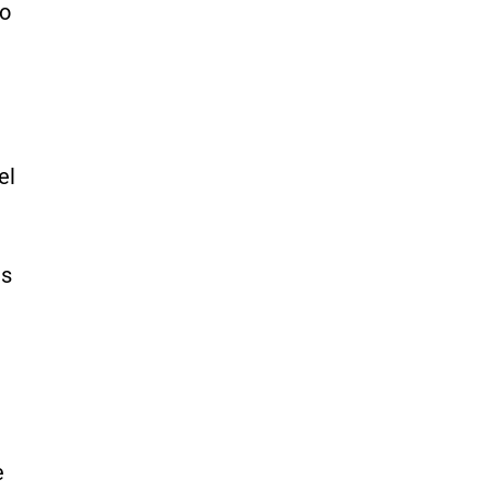
io
el
as
e