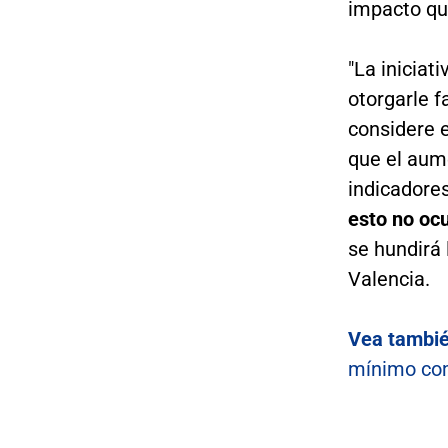
impacto que
"La iniciat
otorgarle f
considere 
que el aum
indicadore
esto no ocu
se hundirá l
Valencia.
Vea tambi
mínimo com