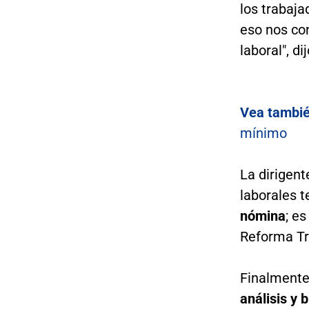
los trabaj
eso nos co
laboral", dij
Vea tambié
mínimo
La dirigent
laborales 
nómina
; e
Reforma Tri
Finalmente
análisis y 