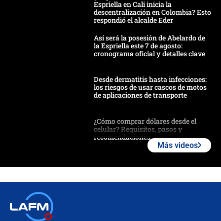
Espriella en Cali inicia la
descentralización en Colombia? Esto
respondió el alcalde Eder
Así será la posesión de Abelardo de
la Espriella este 7 de agosto:
cronograma oficial y detalles clave
Desde dermatitis hasta infecciones:
los riesgos de usar cascos de motos
de aplicaciones de transporte
¿Cómo comprar dólares desde el
celular? Requisitos, pasos y
recomendaciones
Más videos
Las seis de las 6 con Juan Lozano |
jueves 6 de agosto de 2026
Posesión de Abelardo De La Espriella
en Cali: ¿qué pasará con los
congresistas del Pacto Histórico que