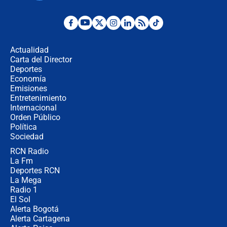
no asistirán?
Álvaro Uribe asistirá a la posesión y
crece el pulso por la elección del
contralor
Actualidad
Carta del Director
🔴 EN VIVO | Noticiero La FM con
Deportes
Juan Lozano - 6 de agosto de 2026
Economía
Emisiones
Entretenimiento
Internacional
¿Por qué De la Espriella gobernará
Orden Público
desde Barranquilla? Experto explica
Política
la razón
Sociedad
RCN Radio
Estratega de Abelardo de la Espriella
La Fm
revela cómo venció a la “casta
política” en campaña: “Estaba
Deportes RCN
completamente seguro”
La Mega
Radio 1
El Sol
Alerta Bogotá
Alerta Cartagena