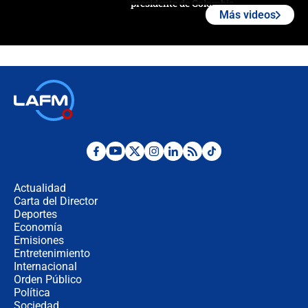
presidente de Colombia
Más videos
¿La posesión de Abelardo De la
Espriella en Cali inicia la
descentralización en Colombia? Esto
respondió el alcalde Eder
Así será la posesión de Abelardo de
la Espriella este 7 de agosto:
cronograma oficial y detalles clave
Desde dermatitis hasta infecciones:
los riesgos de usar cascos de motos
de aplicaciones de transporte
Actualidad
Carta del Director
¿Cómo comprar dólares desde el
Deportes
celular? Requisitos, pasos y
Economía
recomendaciones
Emisiones
Entretenimiento
Internacional
Las seis de las 6 con Juan Lozano |
Orden Público
jueves 6 de agosto de 2026
Política
Sociedad