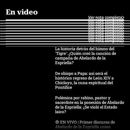
En video
Ver nota completa
Ver nota completa
Ver nota completa
Ver nota completa
Ver nota completa
Ver nota completa
Ver nota completa
Ver nota completa
Ver nota completa
Ver nota completa
La historia detrás del himno del
'Tigre': ¿Quién creó la canción de
campaña de Abelardo de la
Espriella?
De obispo a Papa: así será el
histórico regreso de León XIV a
Chiclayo, la cuna espiritual del
Pontífice
Polémica por rabino, pastor y
sacerdote en la posesión de Abelardo
de la Espriella: ¿Se violó el Estado
laico?
🔴 EN VIVO | Primer discurso de
Abelardo de la Espriella como