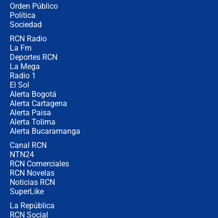
Las seis de las 6 con Juan Lozano |
Orden Público
miércoles 5 de agosto de 2026
Política
Sociedad
RCN Radio
🔴 EN VIVO | Noticiero La FM con
La Fm
Juan Lozano - 5 de agosto de 2026
Deportes RCN
La Mega
Radio 1
El Sol
Alerta Bogotá
Alerta Cartagena
Alerta Paisa
Alerta Tolima
Alerta Bucaramanga
Canal RCN
NTN24
RCN Comerciales
RCN Novelas
Noticias RCN
SuperLike
La República
RCN Social