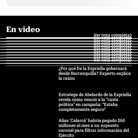
En video
Ver nota completa
Ver nota completa
Ver nota completa
Ver nota completa
Ver nota completa
Ver nota completa
Ver nota completa
Ver nota completa
Ver nota completa
Ver nota completa
¿Por qué De la Espriella gobernará
desde Barranquilla? Experto explica
la razón
Estratega de Abelardo de la Espriella
revela cómo venció a la “casta
política” en campaña: “Estaba
completamente seguro”
Alias ‘Calarcá’ habría pagado $60
millones al mes a un supuesto
coronel para filtrar información del
Ejército