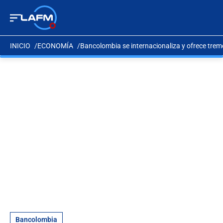
INICIO
ECONOMÍA
Bancolombia se internacionaliza y ofrece tre
Bancolombia