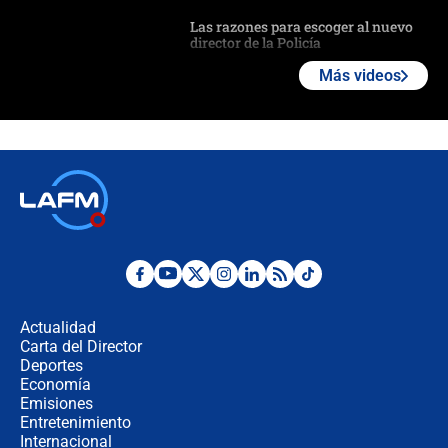
Las razones para escoger al nuevo
director de la Policía
Más videos
"Prohibir es la salida fácil": ¿Qué
futuro les espera a las cabalgatas en
Colombia?
Ministro de Defensa no descarta el
uso de la UNDMO ante posibles
disturbios durante la posesión
"No hubo fraude ni posibilidad de
fraude": Auditoría respondió a
señalamientos de Petro sobre
Actualidad
elección de Abelardo de La Espriella
Carta del Director
Tras su posesión, presidente De la
Deportes
Espriella empieza gira por regiones
Economía
donde perdió
Emisiones
Entretenimiento
Internacional