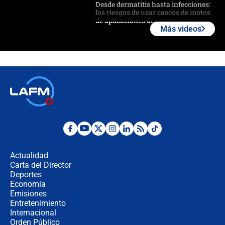
Desde dermatitis hasta infecciones:
los riesgos de usar cascos de motos
de aplicaciones de transporte
Más videos
¿Cómo comprar dólares desde el
celular? Requisitos, pasos y
recomendaciones
Las seis de las 6 con Juan Lozano |
jueves 6 de agosto de 2026
Posesión de Abelardo De La Espriella
en Cali: ¿qué pasará con los
congresistas del Pacto Histórico que
Actualidad
no asistirán?
Carta del Director
Álvaro Uribe asistirá a la posesión y
Deportes
crece el pulso por la elección del
Economía
contralor
Emisiones
Entretenimiento
Internacional
🔴 EN VIVO | Noticiero La FM con
Orden Público
Juan Lozano - 6 de agosto de 2026