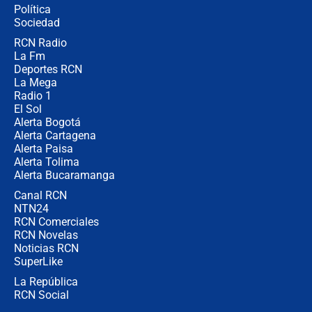
Política
Sociedad
RCN Radio
¿Por qué De la Espriella gobernará
La Fm
desde Barranquilla? Experto explica
la razón
Deportes RCN
La Mega
Radio 1
El Sol
Alerta Bogotá
Alerta Cartagena
Alerta Paisa
Alerta Tolima
Alerta Bucaramanga
Canal RCN
NTN24
RCN Comerciales
RCN Novelas
Noticias RCN
SuperLike
La República
RCN Social