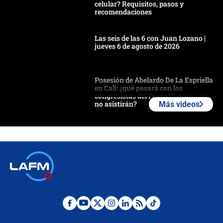
celular? Requisitos, pasos y
recomendaciones
Las seis de las 6 con Juan Lozano |
jueves 6 de agosto de 2026
Posesión de Abelardo De La Espriella
en Cali: ¿qué pasará con los
congresistas del Pacto Histórico que
no asistirán?
Más videos
Álvaro Uribe asistirá a la posesión y
crece el pulso por la elección del
contralor
🔴 EN VIVO | Noticiero La FM con
Juan Lozano - 6 de agosto de 2026
¿Por qué De la Espriella gobernará
desde Barranquilla? Experto explica
la razón