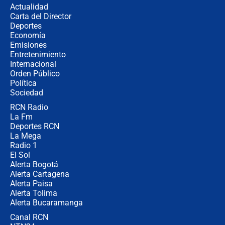
Actualidad
Carta del Director
Estratega de Abelardo de la Espriella
Deportes
revela cómo venció a la “casta
Economía
política” en campaña: “Estaba
Emisiones
completamente seguro”
Entretenimiento
Internacional
Alias ‘Calarcá’ habría pagado $60
Orden Público
millones al mes a un supuesto
Política
coronel para filtrar información del
Ejército
Sociedad
RCN Radio
Las razones para escoger al nuevo
La Fm
director de la Policía
Deportes RCN
La Mega
Radio 1
El Sol
Alerta Bogotá
Alerta Cartagena
Alerta Paisa
Alerta Tolima
Alerta Bucaramanga
Canal RCN