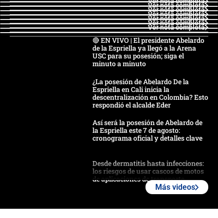
Ver nota completa
Ver nota completa
Ver nota completa
Ver nota completa
Ver nota completa
Ver nota completa
Ver nota completa
🔴 EN VIVO | El presidente Abelardo
de la Espriella ya llegó a la Arena
USC para su posesión; siga el
minuto a minuto
¿La posesión de Abelardo De la
Espriella en Cali inicia la
descentralización en Colombia? Esto
respondió el alcalde Eder
Así será la posesión de Abelardo de
la Espriella este 7 de agosto:
cronograma oficial y detalles clave
Desde dermatitis hasta infecciones:
los riesgos de usar cascos de motos
de aplicaciones de transporte
Más videos
¿Cómo comprar dólares desde el
celular? Requisitos, pasos y