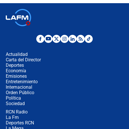
recomendaciones
Las seis de las 6 con Juan Lozano |
jueves 6 de agosto de 2026
Posesión de Abelardo De La Espriella
en Cali: ¿qué pasará con los
congresistas del Pacto Histórico que
Actualidad
no asistirán?
Carta del Director
Álvaro Uribe asistirá a la posesión y
Deportes
crece el pulso por la elección del
Economía
contralor
Emisiones
Entretenimiento
Internacional
🔴 EN VIVO | Noticiero La FM con
Orden Público
Juan Lozano - 6 de agosto de 2026
Política
Sociedad
RCN Radio
¿Por qué De la Espriella gobernará
La Fm
desde Barranquilla? Experto explica
la razón
Deportes RCN
La Mega