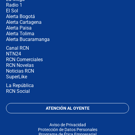
Radio 1
El Sol
Alerta Bogotá
Alerta Cartagena
Alerta Paisa
Alerta Tolima
Alerta Bucaramanga
Canal RCN
NTN24
RCN Comerciales
RCN Novelas
Noticias RCN
SuperLike
La República
RCN Social
ATENCIÓN AL OYENTE
Aviso de Privacidad
Protección de Datos Personales
Programa de Ética Empresarial