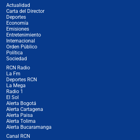
la razón
Actualidad
Carta del Director
Estratega de Abelardo de la Espriella
Deportes
revela cómo venció a la “casta
Economía
política” en campaña: “Estaba
Emisiones
completamente seguro”
Entretenimiento
Internacional
Alias ‘Calarcá’ habría pagado $60
Orden Público
millones al mes a un supuesto
Política
coronel para filtrar información del
Ejército
Sociedad
RCN Radio
Las razones para escoger al nuevo
La Fm
director de la Policía
Deportes RCN
La Mega
Radio 1
El Sol
Alerta Bogotá
Alerta Cartagena
Alerta Paisa
Alerta Tolima
Alerta Bucaramanga
Canal RCN