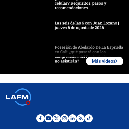
celular? Requisitos, pasos y
recomendaciones
Las seis de las 6 con Juan Lozano |
jueves 6 de agosto de 2026
Posesión de Abelardo De La Espriella
en Cali: ¿qué pasará con los
congresistas del Pacto Histórico que
no asistirán?
Más videos
Álvaro Uribe asistirá a la posesión y
crece el pulso por la elección del
contralor
🔴 EN VIVO | Noticiero La FM con
Juan Lozano - 6 de agosto de 2026
¿Por qué De la Espriella gobernará
desde Barranquilla? Experto explica