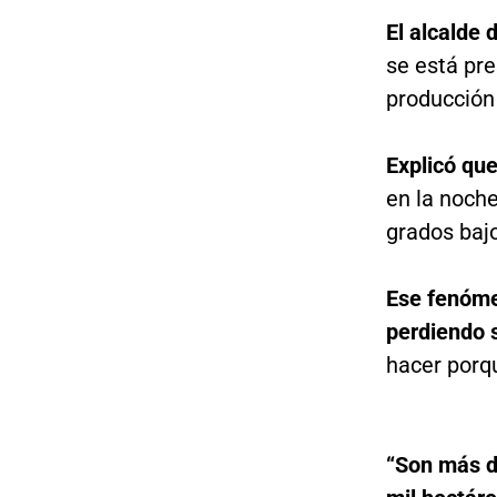
El alcalde 
se está pr
producción
Explicó que
en la noch
grados bajo
Ese fenómen
perdiendo 
hacer porqu
“Son más de