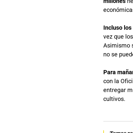
millones
he
económica
Incluso los
vez que lo
Asimismo se
no se pued
Para mañan
con la Ofic
entregar má
cultivos.