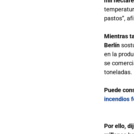
mil hectáre
temperatur
pastos”, af
Mientras t
Berlín
sost
en la produ
se comerci
toneladas.
Puede cons
incendios f
Por ello, d