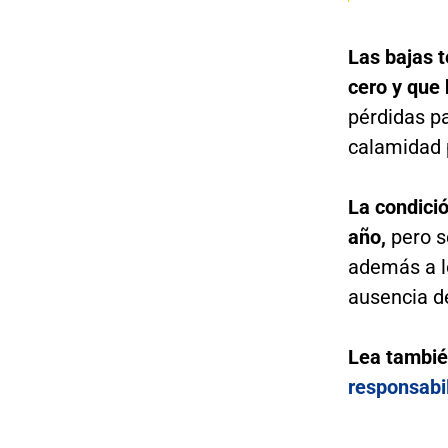
Las bajas t
cero y que 
pérdidas pa
calamidad 
La condici
año,
pero s
además a lo
ausencia d
Lea tambi
responsabi