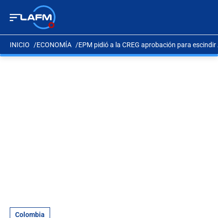
INICIO
ECONOMÍA
EPM pidió a la CREG aprobación para escindir A
Colombia