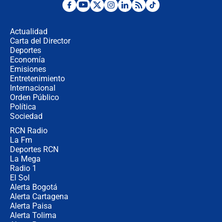
"No hubo fraude ni posibilidad de
fraude": Auditoría respondió a
señalamientos de Petro sobre
Actualidad
elección de Abelardo de La Espriella
Carta del Director
Tras su posesión, presidente De la
Deportes
Espriella empieza gira por regiones
Economía
donde perdió
Emisiones
Entretenimiento
Internacional
Las seis de las 6 con Juan Lozano |
Orden Público
miércoles 5 de agosto de 2026
Política
Sociedad
RCN Radio
🔴 EN VIVO | Noticiero La FM con
La Fm
Juan Lozano - 5 de agosto de 2026
Deportes RCN
La Mega
Radio 1
El Sol
Alerta Bogotá
Alerta Cartagena
Alerta Paisa
Alerta Tolima