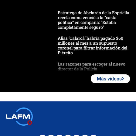
Estratega de Abelardo de la Espriella
revela cómo venció a la “casta
política” en campaña: “Estaba
completamente seguro”
Alias ‘Calarcá’ habría pagado $60
millones al mes a un supuesto
coronel para filtrar información del
Ejército
Las razones para escoger al nuevo
director de la Policía
Más videos
"Prohibir es la salida fácil": ¿Qué
futuro les espera a las cabalgatas en
Colombia?
Ministro de Defensa no descarta el
uso de la UNDMO ante posibles
disturbios durante la posesión