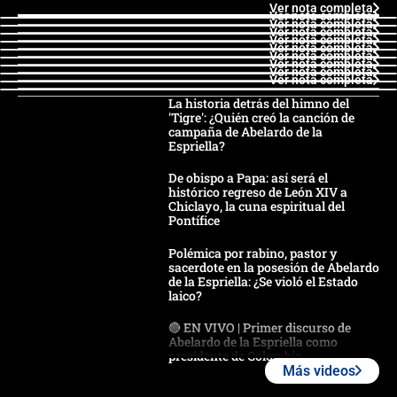
Ver nota completa
Ver nota completa
Ver nota completa
Ver nota completa
Ver nota completa
Ver nota completa
Ver nota completa
Ver nota completa
Ver nota completa
Ver nota completa
La historia detrás del himno del
'Tigre': ¿Quién creó la canción de
campaña de Abelardo de la
Espriella?
De obispo a Papa: así será el
histórico regreso de León XIV a
Chiclayo, la cuna espiritual del
Pontífice
Polémica por rabino, pastor y
sacerdote en la posesión de Abelardo
de la Espriella: ¿Se violó el Estado
laico?
🔴 EN VIVO | Primer discurso de
Abelardo de la Espriella como
presidente de Colombia
Más videos