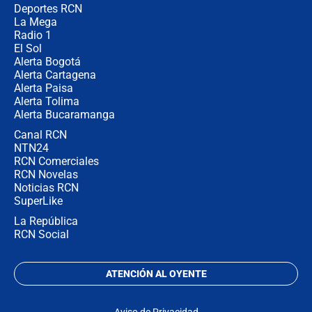
congresistas del Pacto Histórico que
Deportes RCN
no asistirán?
La Mega
Radio 1
El Sol
Alerta Bogotá
Alerta Cartagena
Alerta Paisa
Alerta Tolima
Alerta Bucaramanga
Canal RCN
NTN24
RCN Comerciales
RCN Novelas
Noticias RCN
SuperLike
La República
RCN Social
ATENCIÓN AL OYENTE
Aviso de Privacidad