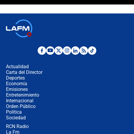
¿La posesión de Abelardo De la
Espriella en Cali inicia la
descentralización en Colombia? Esto
respondió el alcalde Eder
Así será la posesión de Abelardo de
la Espriella este 7 de agosto:
cronograma oficial y detalles clave
Desde dermatitis hasta infecciones:
los riesgos de usar cascos de motos
de aplicaciones de transporte
Actualidad
Carta del Director
¿Cómo comprar dólares desde el
Deportes
celular? Requisitos, pasos y
Economía
recomendaciones
Emisiones
Entretenimiento
Internacional
Las seis de las 6 con Juan Lozano |
Orden Público
jueves 6 de agosto de 2026
Política
Sociedad
RCN Radio
Posesión de Abelardo De La Espriella
La Fm
en Cali: ¿qué pasará con los