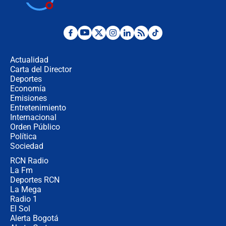
Abelardo de la Espriella como
presidente de Colombia
¿La posesión de Abelardo De la
Espriella en Cali inicia la
descentralización en Colombia? Esto
Actualidad
respondió el alcalde Eder
Carta del Director
Así será la posesión de Abelardo de
Deportes
la Espriella este 7 de agosto:
Economía
cronograma oficial y detalles clave
Emisiones
Entretenimiento
Internacional
Desde dermatitis hasta infecciones:
Orden Público
los riesgos de usar cascos de motos
Política
de aplicaciones de transporte
Sociedad
RCN Radio
¿Cómo comprar dólares desde el
La Fm
celular? Requisitos, pasos y
recomendaciones
Deportes RCN
La Mega
Radio 1
El Sol
Alerta Bogotá