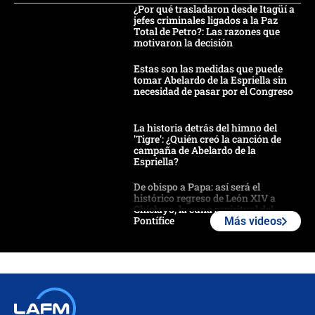
¿Por qué trasladaron desde Itagüí a
jefes criminales ligados a la Paz
Total de Petro?: Las razones que
motivaron la decisión
Estas son las medidas que puede
tomar Abelardo de la Espriella sin
necesidad de pasar por el Congreso
La historia detrás del himno del
'Tigre': ¿Quién creó la canción de
campaña de Abelardo de la
Espriella?
De obispo a Papa: así será el
histórico regreso de León XIV a
Chiclayo, la cuna espiritual del
Pontífice
Más videos
Polémica por rabino, pastor y
sacerdote en la posesión de Abelardo
de la Espriella: ¿Se violó el Estado
laico?
🔴 EN VIVO | Primer discurso de