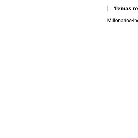
Temas re
Millonarios
In