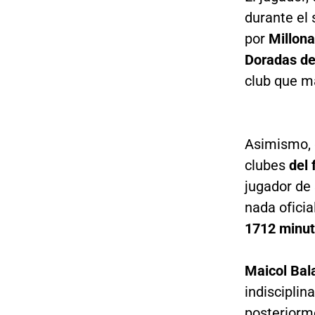
durante el
por
Millona
Doradas de
club que má
Asimismo, g
clubes
del 
jugador de
nada oficia
1712 minuto
Maicol Bal
indisciplin
posteriorme