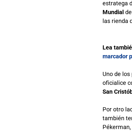
estratega 
Mundial
de
las rienda 
Lea tambi
marcador p
Uno de los 
oficialice 
San Cristób
Por otro la
también ten
Pékerman, 