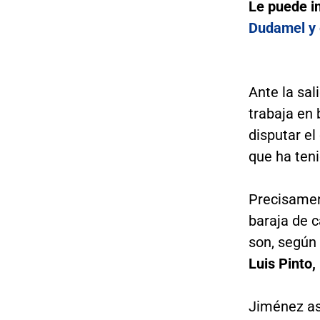
Le puede i
Dudamel y 
Ante la sal
trabaja en 
disputar el
que ha teni
Precisamen
baraja de c
son, según
Luis Pinto,
Jiménez a