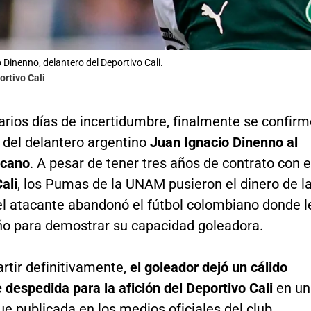
 Dinenno, delantero del Deportivo Cali.
ortivo Cali
arios días de incertidumbre, finalmente se confirm
 del delantero argentino
Juan Ignacio Dinenno al
icano
. A pesar de tener tres años de contrato con e
ali
, los Pumas de la UNAM pusieron el dinero de l
el atacante abandonó el fútbol colombiano donde l
ño para demostrar su capacidad goleadora.
rtir definitivamente,
el goleador dejó un cálido
despedida para la afición del Deportivo Cali
en un
ue publicada en los medios oficiales del club