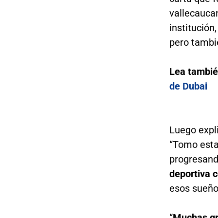
vallecauca
institución
pero tambi
Lea tambi
de Dubai
Luego expli
“Tomo esta
progresand
deportiva c
esos sueño
“
Muchas gra