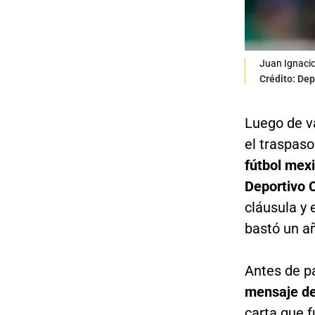
Juan Ignacio
Crédito: Dep
Luego de v
el traspaso
fútbol mex
Deportivo C
cláusula y 
bastó un a
Antes de pa
mensaje de 
carta que f