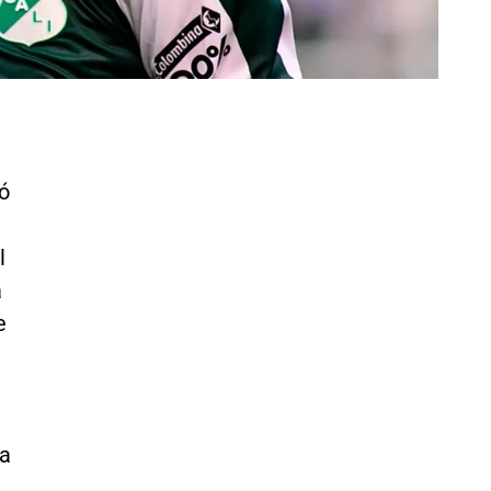
ó
l
a
e
a