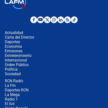
Así será la posesión de Abelardo de
la Espriella este 7 de agosto:
cronograma oficial y detalles clave
Desde dermatitis hasta infecciones:
los riesgos de usar cascos de motos
de aplicaciones de transporte
Actualidad
Carta del Director
¿Cómo comprar dólares desde el
Deportes
celular? Requisitos, pasos y
Economía
recomendaciones
Emisiones
Entretenimiento
Internacional
Las seis de las 6 con Juan Lozano |
Orden Público
jueves 6 de agosto de 2026
Política
Sociedad
RCN Radio
Posesión de Abelardo De La Espriella
La Fm
en Cali: ¿qué pasará con los
congresistas del Pacto Histórico que
Deportes RCN
no asistirán?
La Mega
Radio 1
El Sol