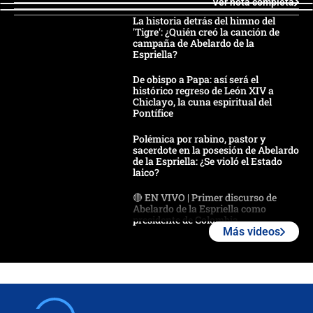
Ver nota completa
La historia detrás del himno del
'Tigre': ¿Quién creó la canción de
campaña de Abelardo de la
Espriella?
De obispo a Papa: así será el
histórico regreso de León XIV a
Chiclayo, la cuna espiritual del
Pontífice
Polémica por rabino, pastor y
sacerdote en la posesión de Abelardo
de la Espriella: ¿Se violó el Estado
laico?
🔴 EN VIVO | Primer discurso de
Abelardo de la Espriella como
presidente de Colombia
Más videos
¿La posesión de Abelardo De la
Espriella en Cali inicia la
descentralización en Colombia? Esto
respondió el alcalde Eder