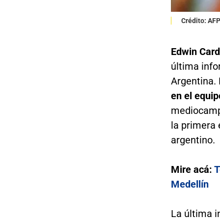
Crédito: AF
Edwin Car
última inf
Argentina. 
en el equip
mediocampo
la primera 
argentino.
Mire acá:
T
Medellín
La última 