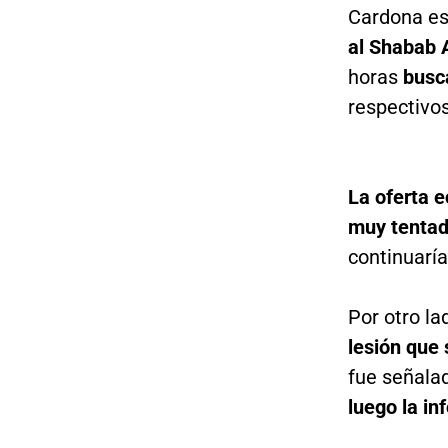
Cardona es
al Shabab 
horas
busc
respectivo
La oferta e
muy tentad
continuaría 
Por otro la
lesión que
fue señalad
luego la in