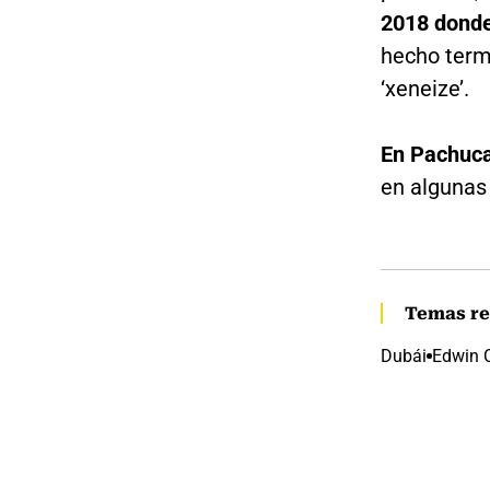
2018 donde
hecho termi
‘xeneize’.
En Pachuca
en algunas 
Temas re
Dubái
Edwin 