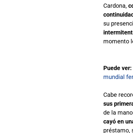
Cardona,
co
continuida
su presenci
intermitent
momento lo
Puede ver:
mundial f
Cabe recor
sus primer
de la mano
cayó en una
préstamo, s