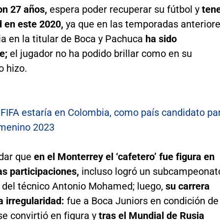
n 27 años,
espera poder recuperar su fútbol y
ten
d en este 2020,
ya que en las temporadas anterior
a en la titular de Boca y Pachuca
ha sido
e;
el jugador no ha podido brillar como en su
 hizo.
FIFA estaría en Colombia, como país candidato pa
emenino 2023
dar que
en el Monterrey el ‘cafetero’ fue figura en
as participaciones,
incluso logró un subcampeonat
 del técnico Antonio Mohamed; luego,
su carrera
 irregularidad:
fue a Boca Juniors en condición de
e convirtió en figura y
tras el Mundial de Rusia