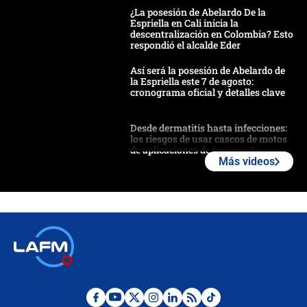
¿La posesión de Abelardo De la
Espriella en Cali inicia la
descentralización en Colombia? Esto
respondió el alcalde Eder
Así será la posesión de Abelardo de
la Espriella este 7 de agosto:
cronograma oficial y detalles clave
Desde dermatitis hasta infecciones:
los riesgos de usar cascos de motos
de aplicaciones de transporte
Más videos
¿Cómo comprar dólares desde el
celular? Requisitos, pasos y
recomendaciones
Las seis de las 6 con Juan Lozano |
jueves 6 de agosto de 2026
Posesión de Abelardo De La Espriella