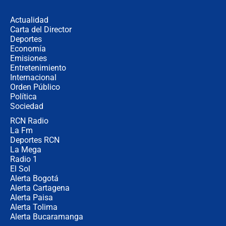
en Cali: ¿qué pasará con los
congresistas del Pacto Histórico que
Actualidad
no asistirán?
Carta del Director
Álvaro Uribe asistirá a la posesión y
Deportes
crece el pulso por la elección del
Economía
contralor
Emisiones
Entretenimiento
Internacional
🔴 EN VIVO | Noticiero La FM con
Orden Público
Juan Lozano - 6 de agosto de 2026
Política
Sociedad
RCN Radio
¿Por qué De la Espriella gobernará
La Fm
desde Barranquilla? Experto explica
la razón
Deportes RCN
La Mega
Radio 1
El Sol
Alerta Bogotá
Alerta Cartagena
Alerta Paisa
Alerta Tolima
Alerta Bucaramanga