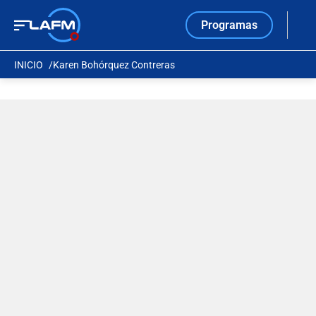
Programas
INICIO
Karen Bohórquez Contreras