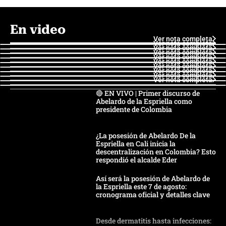
En video
Ver nota completa
Ver nota completa
Ver nota completa
Ver nota completa
Ver nota completa
Ver nota completa
Ver nota completa
Ver nota completa
Ver nota completa
Ver nota completa
🔴 EN VIVO | Primer discurso de
Abelardo de la Espriella como
presidente de Colombia
¿La posesión de Abelardo De la
Espriella en Cali inicia la
descentralización en Colombia? Esto
respondió el alcalde Eder
Así será la posesión de Abelardo de
la Espriella este 7 de agosto:
cronograma oficial y detalles clave
Desde dermatitis hasta infecciones: