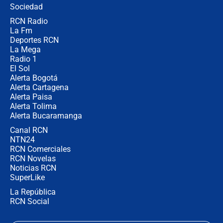
Sociedad
RCN Radio
¿Por qué De la Espriella gobernará
La Fm
desde Barranquilla? Experto explica
la razón
Deportes RCN
La Mega
Radio 1
El Sol
Alerta Bogotá
Alerta Cartagena
Alerta Paisa
Alerta Tolima
Alerta Bucaramanga
Canal RCN
NTN24
RCN Comerciales
RCN Novelas
Noticias RCN
SuperLike
La República
RCN Social