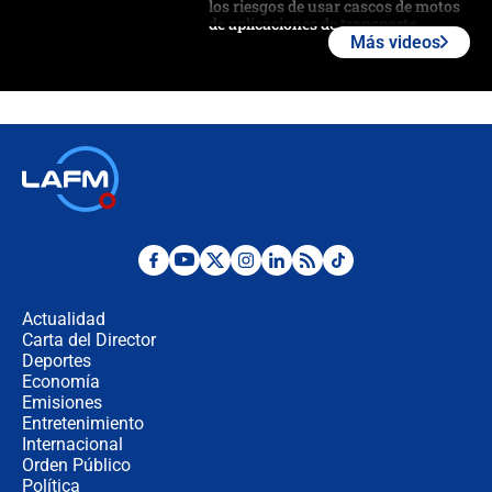
los riesgos de usar cascos de motos
de aplicaciones de transporte
Más videos
¿Cómo comprar dólares desde el
celular? Requisitos, pasos y
recomendaciones
Las seis de las 6 con Juan Lozano |
jueves 6 de agosto de 2026
Posesión de Abelardo De La Espriella
en Cali: ¿qué pasará con los
congresistas del Pacto Histórico que
Actualidad
no asistirán?
Carta del Director
Álvaro Uribe asistirá a la posesión y
Deportes
crece el pulso por la elección del
Economía
contralor
Emisiones
Entretenimiento
Internacional
🔴 EN VIVO | Noticiero La FM con
Orden Público
Juan Lozano - 6 de agosto de 2026
Política