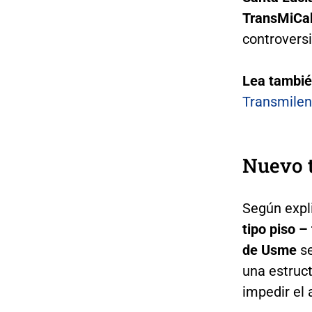
TransMiCab
controversi
Lea tambi
Transmileni
Nuevo t
Según expl
tipo piso –
de Usme
s
una estruc
impedir el 