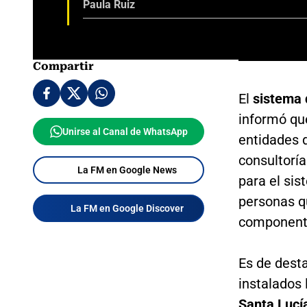
Paula Ruiz
Compartir
El
sistema 
informó qu
Unirse al Canal de WhatsApp
entidades d
consultorí
La FM en Google News
para el sis
personas qu
La FM en Google Discover
componente
Es de dest
instalados 
Santa Lucía