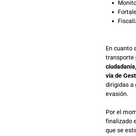
Monito
Fortal
Fiscali
En cuanto 
transporte 
ciudadanía
vía de Ges
dirigidas a
evasión.
Por el mom
finalizado 
que se est