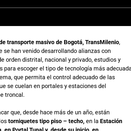
de transporte masivo de Bogotá, TransMilenio
,
e se han venido desarrollando alianzas con
e orden distrital, nacional y privado, estudios y
as para escoger el tipo de tecnología más adecuad
tema, que permita el control adecuado de las
e se cuelan en portales y estaciones del
 troncal.
acar que, desde hace más de un año, están
los
torniquetes tipo piso – techo,
en la
Estación
, en Portal Tunal y, desde su inicio, en