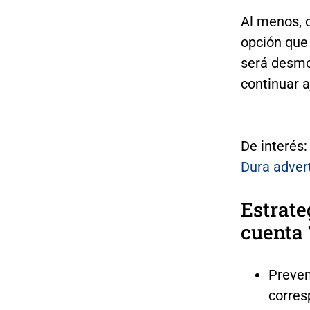
Al menos, 
opción que 
será desmo
continuar 
De interés
Dura advert
Estrate
cuenta
Preven
corres