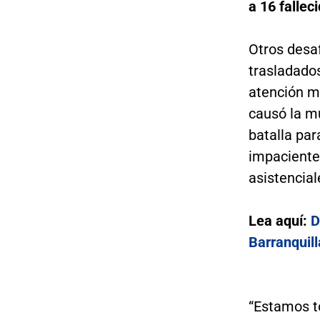
a 16 falleci
Otros desa
trasladados
atención m
causó la m
batalla par
impaciente
asistencial
Lea aquí:
D
Barranquill
“Estamos to