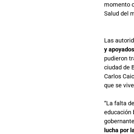
momento co
Salud del m
Las autori
y apoyados 
pudieron tr
ciudad de 
Carlos Caic
que se vive
“La falta d
educación b
gobernante
lucha por l