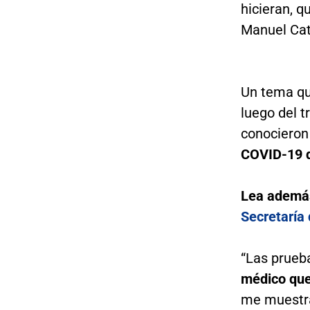
hicieran, q
Manuel Cat
Un tema qu
luego del t
conociero
COVID-19 qu
Lea ademá
Secretaría 
“Las prueb
médico que
me muestra