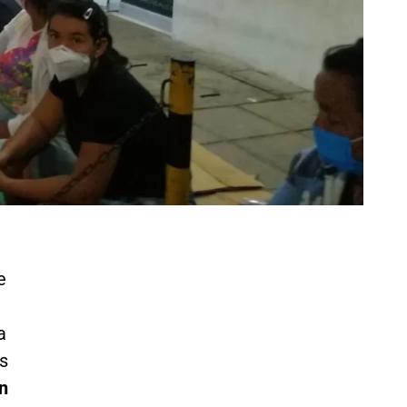
e
a
as
n