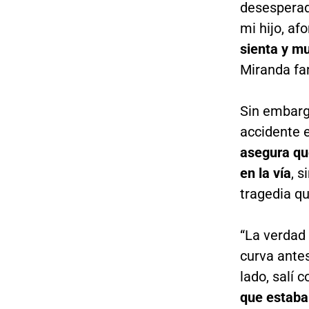
desesperad
mi hijo, a
sienta y m
Miranda fa
Sin embarg
accidente e
asegura que
en la vía
, 
tragedia qu
“La verdad 
curva antes
lado, salí
que estaba