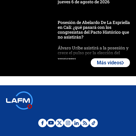
jueves 6 de agosto de 2026
Posesión de Abelardo De La Espriella
en Cali: ¿qué pasará con los
congresistas del Pacto Histórico que
no asistirán?
Álvaro Uribe asistirá a la posesión y
crece el pulso por la elección del
contralor
Más videos
🔴 EN VIVO | Noticiero La FM con
Juan Lozano - 6 de agosto de 2026
¿Por qué De la Espriella gobernará
desde Barranquilla? Experto explica
la razón
Estratega de Abelardo de la Espriella
revela cómo venció a la “casta
política” en campaña: “Estaba