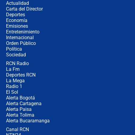
Actualidad
completamente seguro”
Carta del Director
Alias ‘Calarcá’ habría pagado $60
Deportes
millones al mes a un supuesto
Economía
coronel para filtrar información del
Emisiones
Ejército
Entretenimiento
Internacional
Las razones para escoger al nuevo
Orden Público
director de la Policía
Política
Sociedad
RCN Radio
"Prohibir es la salida fácil": ¿Qué
La Fm
futuro les espera a las cabalgatas en
Colombia?
Deportes RCN
La Mega
Radio 1
El Sol
Alerta Bogotá
Alerta Cartagena
Alerta Paisa
Alerta Tolima
Alerta Bucaramanga
Canal RCN