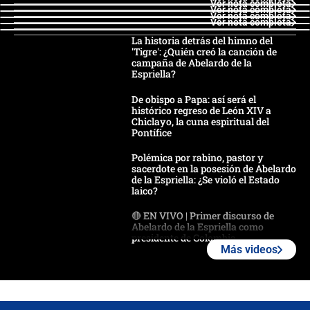
Ver nota completa
Ver nota completa
Ver nota completa
Ver nota completa
La historia detrás del himno del
'Tigre': ¿Quién creó la canción de
campaña de Abelardo de la
Espriella?
De obispo a Papa: así será el
histórico regreso de León XIV a
Chiclayo, la cuna espiritual del
Pontífice
Polémica por rabino, pastor y
sacerdote en la posesión de Abelardo
de la Espriella: ¿Se violó el Estado
laico?
🔴 EN VIVO | Primer discurso de
Abelardo de la Espriella como
presidente de Colombia
Más videos
¿La posesión de Abelardo De la
Espriella en Cali inicia la
descentralización en Colombia? Esto
respondió el alcalde Eder