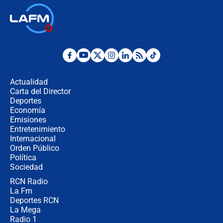
Así será la posesión de Abelardo de
la Espriella este 7 de agosto:
cronograma oficial y detalles clave
Desde dermatitis hasta infecciones:
los riesgos de usar cascos de motos
de aplicaciones de transporte
Actualidad
Carta del Director
¿Cómo comprar dólares desde el
Deportes
celular? Requisitos, pasos y
Economía
recomendaciones
Emisiones
Entretenimiento
Internacional
Las seis de las 6 con Juan Lozano |
Orden Público
jueves 6 de agosto de 2026
Política
Sociedad
RCN Radio
Posesión de Abelardo De La Espriella
La Fm
en Cali: ¿qué pasará con los
congresistas del Pacto Histórico que
Deportes RCN
no asistirán?
La Mega
Radio 1