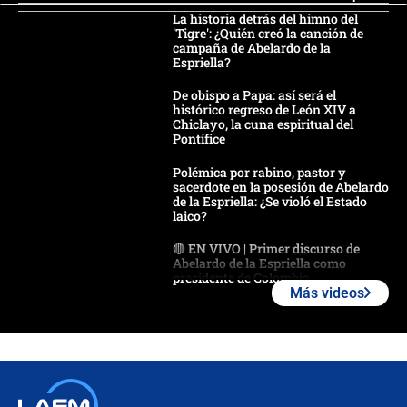
La historia detrás del himno del
'Tigre': ¿Quién creó la canción de
campaña de Abelardo de la
Espriella?
De obispo a Papa: así será el
histórico regreso de León XIV a
Chiclayo, la cuna espiritual del
Pontífice
Polémica por rabino, pastor y
sacerdote en la posesión de Abelardo
de la Espriella: ¿Se violó el Estado
laico?
🔴 EN VIVO | Primer discurso de
Abelardo de la Espriella como
presidente de Colombia
Más videos
¿La posesión de Abelardo De la
Espriella en Cali inicia la
descentralización en Colombia? Esto
respondió el alcalde Eder
Así será la posesión de Abelardo de