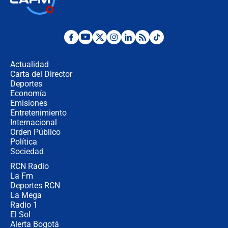
la Espriella este 7 de agosto:
cronograma oficial y detalles clave
Desde dermatitis hasta infecciones:
los riesgos de usar cascos de motos
de aplicaciones de transporte
Actualidad
Carta del Director
¿Cómo comprar dólares desde el
Deportes
celular? Requisitos, pasos y
Economía
recomendaciones
Emisiones
Entretenimiento
Internacional
Las seis de las 6 con Juan Lozano |
Orden Público
jueves 6 de agosto de 2026
Política
Sociedad
RCN Radio
Posesión de Abelardo De La Espriella
La Fm
en Cali: ¿qué pasará con los
congresistas del Pacto Histórico que
Deportes RCN
no asistirán?
La Mega
Radio 1
El Sol
Alerta Bogotá