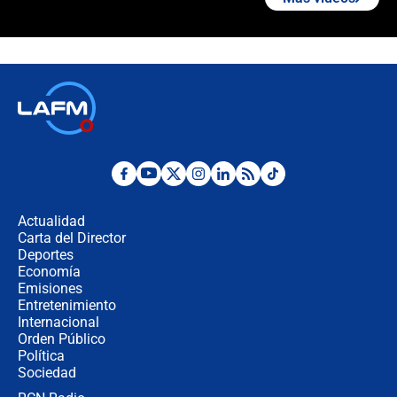
🔴 EN VIVO | Noticiero La FM con
Juan Lozano - 6 de agosto de 2026
¿Por qué De la Espriella gobernará
desde Barranquilla? Experto explica
la razón
Estratega de Abelardo de la Espriella
revela cómo venció a la “casta
política” en campaña: “Estaba
Actualidad
completamente seguro”
Carta del Director
Alias ‘Calarcá’ habría pagado $60
Deportes
millones al mes a un supuesto
Economía
coronel para filtrar información del
Emisiones
Ejército
Entretenimiento
Internacional
Las razones para escoger al nuevo
Orden Público
director de la Policía
Política
Sociedad