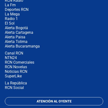
RCN Radio
"Prohibir es la salida fácil": ¿Qué
La Fm
futuro les espera a las cabalgatas en
Colombia?
Deportes RCN
La Mega
Radio 1
El Sol
Alerta Bogotá
Alerta Cartagena
Alerta Paisa
Alerta Tolima
Alerta Bucaramanga
Canal RCN
NTN24
RCN Comerciales
RCN Novelas
Noticias RCN
SuperLike
La República
RCN Social
ATENCIÓN AL OYENTE