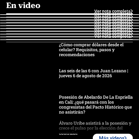
En video
Ver nota completa
Ver nota completa
Ver nota completa
Ver nota completa
Ver nota completa
Ver nota completa
Ver nota completa
Ver nota completa
Ver nota completa
Ver nota completa
¿Cómo comprar dólares desde el
celular? Requisitos, pasos y
recomendaciones
Las seis de las 6 con Juan Lozano |
jueves 6 de agosto de 2026
Posesión de Abelardo De La Espriella
en Cali: ¿qué pasará con los
congresistas del Pacto Histórico que
no asistirán?
Álvaro Uribe asistirá a la posesión y
crece el pulso por la elección del
contralor
Más videos