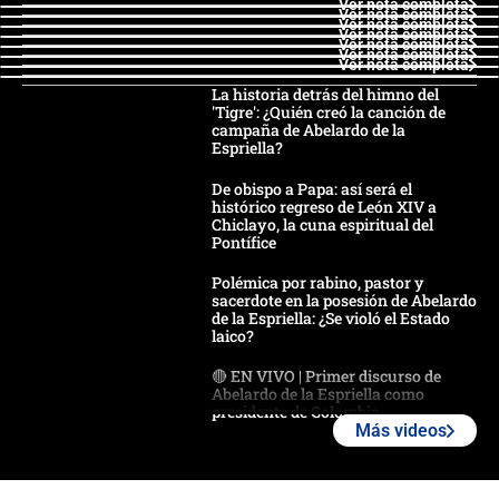
Ver nota completa
Ver nota completa
Ver nota completa
Ver nota completa
Ver nota completa
Ver nota completa
Ver nota completa
La historia detrás del himno del
'Tigre': ¿Quién creó la canción de
campaña de Abelardo de la
Espriella?
De obispo a Papa: así será el
histórico regreso de León XIV a
Chiclayo, la cuna espiritual del
Pontífice
Polémica por rabino, pastor y
sacerdote en la posesión de Abelardo
de la Espriella: ¿Se violó el Estado
laico?
🔴 EN VIVO | Primer discurso de
Abelardo de la Espriella como
presidente de Colombia
Más videos
¿La posesión de Abelardo De la
Espriella en Cali inicia la