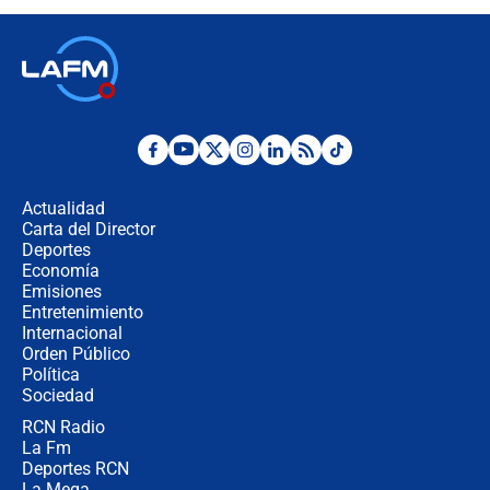
descentralización en Colombia? Esto
respondió el alcalde Eder
Así será la posesión de Abelardo de
la Espriella este 7 de agosto:
cronograma oficial y detalles clave
Desde dermatitis hasta infecciones:
los riesgos de usar cascos de motos
de aplicaciones de transporte
Actualidad
Carta del Director
¿Cómo comprar dólares desde el
Deportes
celular? Requisitos, pasos y
Economía
recomendaciones
Emisiones
Entretenimiento
Internacional
Las seis de las 6 con Juan Lozano |
Orden Público
jueves 6 de agosto de 2026
Política
Sociedad
RCN Radio
Posesión de Abelardo De La Espriella
La Fm
en Cali: ¿qué pasará con los
congresistas del Pacto Histórico que
Deportes RCN
no asistirán?
La Mega