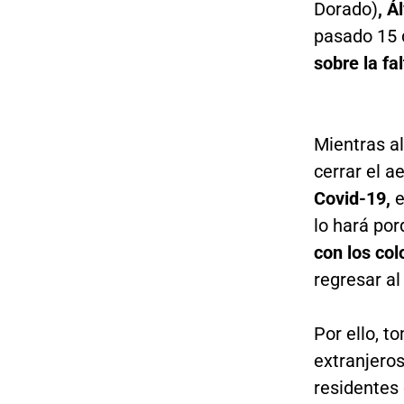
Dorado)
, Á
pasado 15 
sobre la fa
Mientras a
cerrar el a
Covid-19,
e
lo hará po
con los co
regresar al
Por ello, t
extranjero
residentes