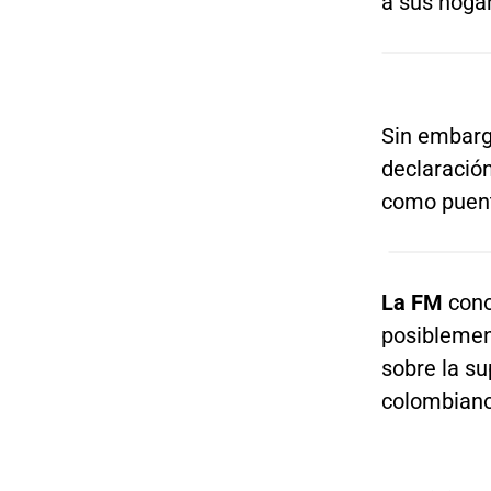
a sus hogar
Sin embarg
declaració
como puent
La FM
cono
posiblemen
sobre la s
colombiano