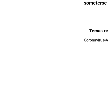
someterse a
Temas re
Coronavirus
A