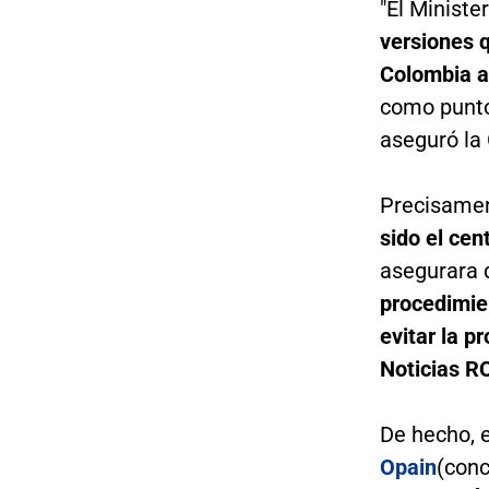
"El Ministe
versiones 
Colombia a
como punto 
aseguró la 
Precisamen
sido el cen
asegurara 
procedimien
evitar la p
Noticias R
De hecho,
Opain
(conc