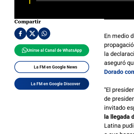
Compartir
En medio d
propagació
Unirse al Canal de WhatsApp
la declarac
aseguró q
La FM en Google News
Dorado co
La FM en Google Discover
"El preside
de preside
invitado e
la llegada 
Latina pudi