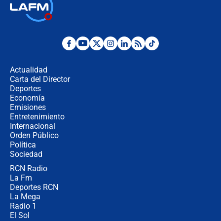
🔴 EN VIVO | Noticiero La FM con
Juan Lozano - 6 de agosto de 2026
¿Por qué De la Espriella gobernará
desde Barranquilla? Experto explica
la razón
Actualidad
Carta del Director
Estratega de Abelardo de la Espriella
Deportes
revela cómo venció a la “casta
Economía
política” en campaña: “Estaba
Emisiones
completamente seguro”
Entretenimiento
Internacional
Alias ‘Calarcá’ habría pagado $60
Orden Público
millones al mes a un supuesto
Política
coronel para filtrar información del
Ejército
Sociedad
RCN Radio
Las razones para escoger al nuevo
La Fm
director de la Policía
Deportes RCN
La Mega
Radio 1
El Sol