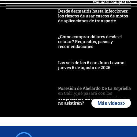
Ver nota completa
Ver nota completa
Desde dermatitis hasta infecciones:
los riesgos de usar cascos de motos
de aplicaciones de transporte
¿Cómo comprar dólares desde el
celular? Requisitos, pasos y
recomendaciones
Las seis de las 6 con Juan Lozano |
jueves 6 de agosto de 2026
Posesión de Abelardo De La Espriella
en Cali: ¿qué pasará con los
congresistas del Pacto Histórico que
no asistirán?
Más videos
Álvaro Uribe asistirá a la posesión y
crece el pulso por la elección del
contralor