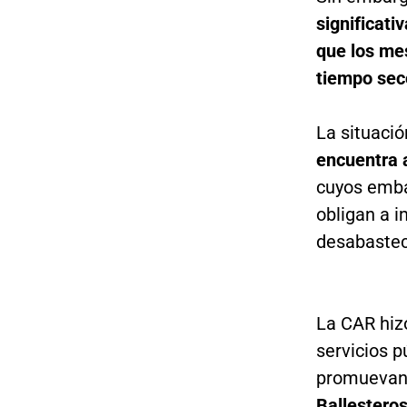
significati
que los me
tiempo sec
La situació
encuentra 
cuyos emba
obligan a 
desabastec
La CAR hiz
servicios p
promuevan e
Ballesteros