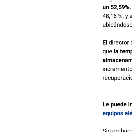
un 52,59%
48,16 %, y
ubicándose
El director
que
la temp
almacenami
incremento 
recuperaci
Le puede i
equipos el
Sin embargo