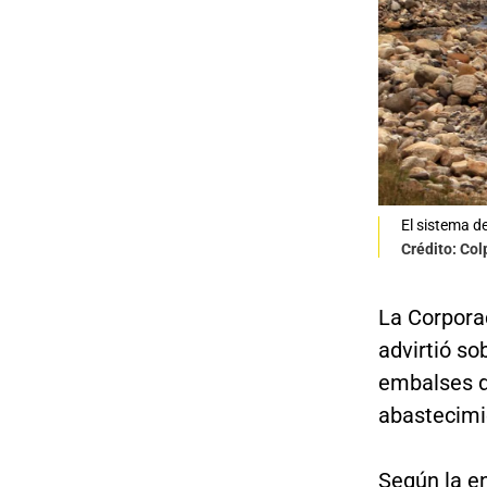
El sistema d
Crédito: Co
La Corpora
advirtió so
embalses d
abastecimi
Según la e