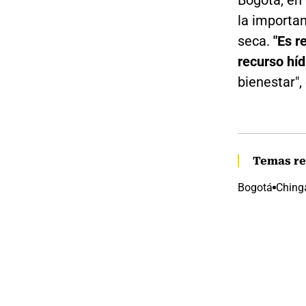
Bogotá, en 
la importan
seca.
"Es r
recurso híd
bienestar",
Temas re
Bogotá
Ching