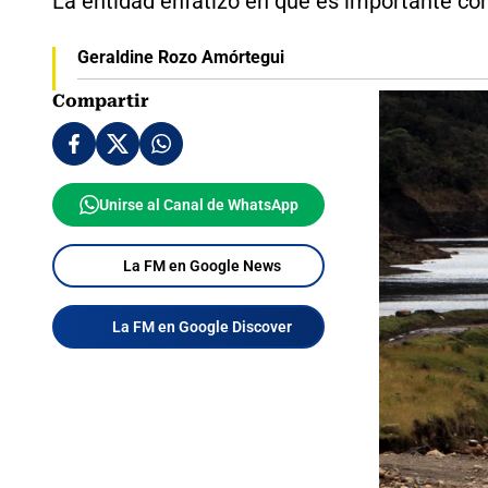
La entidad enfatizó en que es importante co
Geraldine Rozo Amórtegui
Compartir
Unirse al Canal de WhatsApp
La FM en Google News
La FM en Google Discover