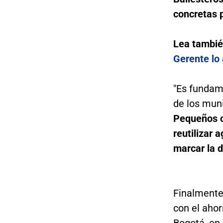
concretas p
Lea tambi
Gerente lo 
"Es fundame
de los muni
Pequeños c
reutilizar 
marcar la d
Finalmente,
con el aho